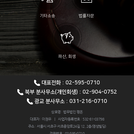
파산,
기타소송
법률자문
회생
파산, 회생
대표전화 : 02-595-0710
북부 분사무소(개인회생) : 02-904-0752
광교 분사무소 : 031-216-0710
상호명 : 법무법인 평온
대표자 : 이권우 | 사업자등록번호 : 532-81-03798
주소 : 서울시 서초구 서초중앙로24길 12, 2층(영생빌딩)
전화번호 : 02-595-0710