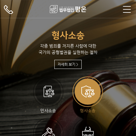
주메뉴 바로가기
컨텐츠 바로가기
형사소송
각종 범죄를 저지른 사람에 대한
국가의 공형벌권을 실현하는 절차
평온
변호
업무
오시
자세히 보기 >
평온
변호
민사
오시
소개
사 소
분야
는 길
소개
사 소
소송
는 길
개
형사
개
소송
기타
민사소송
형사소송
소송
법률
자문